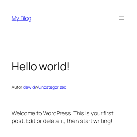
Przejdź
do
My Blog
treści
Hello world!
Autor:
dawid
w
Uncategorized
Welcome to WordPress. This is your first
post. Edit or delete it, then start writing!