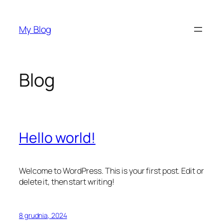
Przejdź
do
My Blog
treści
Blog
Hello world!
Welcome to WordPress. This is your first post. Edit or
delete it, then start writing!
8 grudnia, 2024