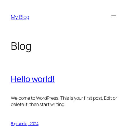
Przejdź
do
My Blog
treści
Blog
Hello world!
Welcome to WordPress. This is your first post. Edit or
delete it, then start writing!
8 grudnia, 2024