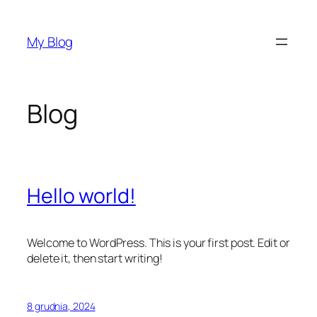
Przejdź
do
My Blog
treści
Blog
Hello world!
Welcome to WordPress. This is your first post. Edit or
delete it, then start writing!
8 grudnia, 2024