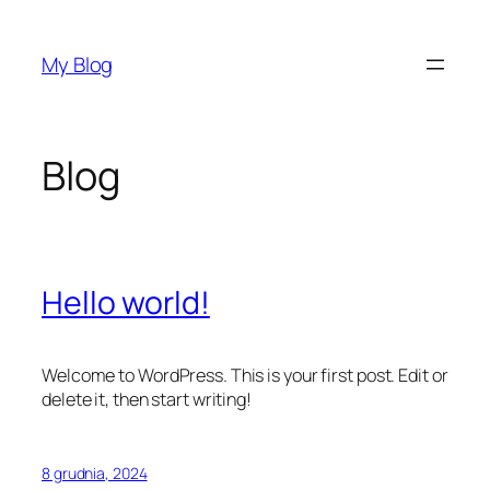
Przejdź
do
My Blog
treści
Blog
Hello world!
Welcome to WordPress. This is your first post. Edit or
delete it, then start writing!
8 grudnia, 2024