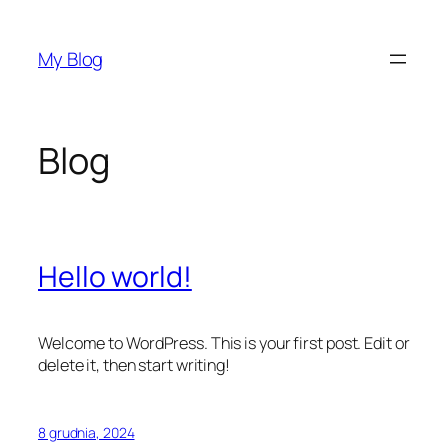
Przejdź
do
My Blog
treści
Blog
Hello world!
Welcome to WordPress. This is your first post. Edit or
delete it, then start writing!
8 grudnia, 2024