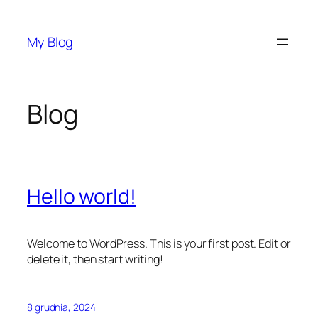
Przejdź
do
My Blog
treści
Blog
Hello world!
Welcome to WordPress. This is your first post. Edit or
delete it, then start writing!
8 grudnia, 2024