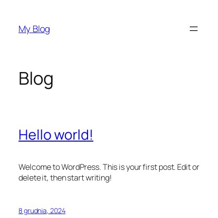
Przejdź
do
My Blog
treści
Blog
Hello world!
Welcome to WordPress. This is your first post. Edit or
delete it, then start writing!
8 grudnia, 2024