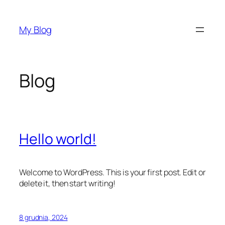
Przejdź
do
My Blog
treści
Blog
Hello world!
Welcome to WordPress. This is your first post. Edit or
delete it, then start writing!
8 grudnia, 2024