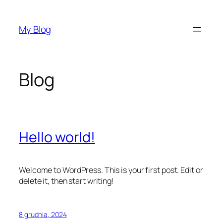
Przejdź
do
My Blog
treści
Blog
Hello world!
Welcome to WordPress. This is your first post. Edit or
delete it, then start writing!
8 grudnia, 2024