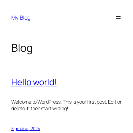
Przejdź
do
My Blog
treści
Blog
Hello world!
Welcome to WordPress. This is your first post. Edit or
delete it, then start writing!
8 grudnia, 2024