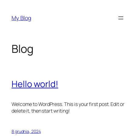
Przejdź
do
My Blog
treści
Blog
Hello world!
Welcome to WordPress. This is your first post. Edit or
delete it, then start writing!
8 grudnia, 2024