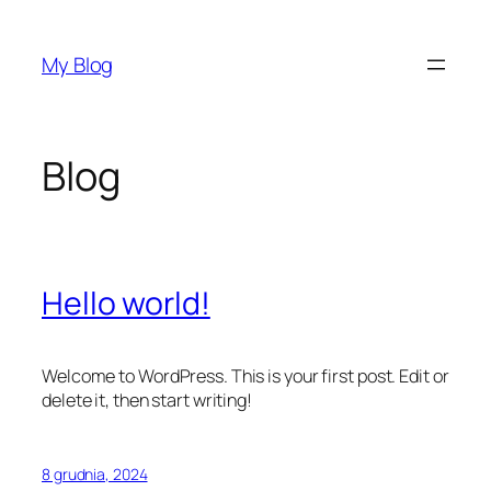
Przejdź
do
My Blog
treści
Blog
Hello world!
Welcome to WordPress. This is your first post. Edit or
delete it, then start writing!
8 grudnia, 2024