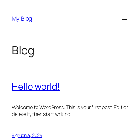
Przejdź
do
My Blog
treści
Blog
Hello world!
Welcome to WordPress. This is your first post. Edit or
delete it, then start writing!
8 grudnia, 2024