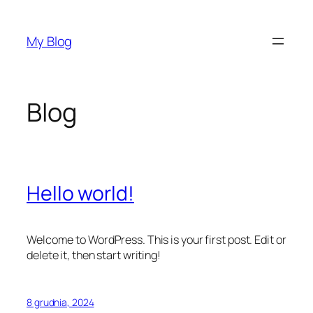
Przejdź
do
My Blog
treści
Blog
Hello world!
Welcome to WordPress. This is your first post. Edit or
delete it, then start writing!
8 grudnia, 2024