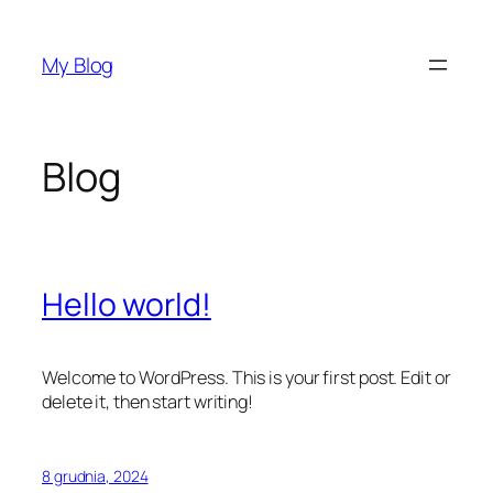
Przejdź
do
My Blog
treści
Blog
Hello world!
Welcome to WordPress. This is your first post. Edit or
delete it, then start writing!
8 grudnia, 2024