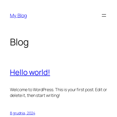
Przejdź
do
My Blog
treści
Blog
Hello world!
Welcome to WordPress. This is your first post. Edit or
delete it, then start writing!
8 grudnia, 2024