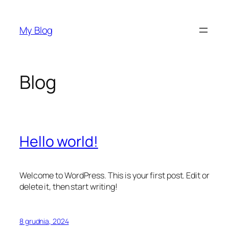
Przejdź
do
My Blog
treści
Blog
Hello world!
Welcome to WordPress. This is your first post. Edit or
delete it, then start writing!
8 grudnia, 2024