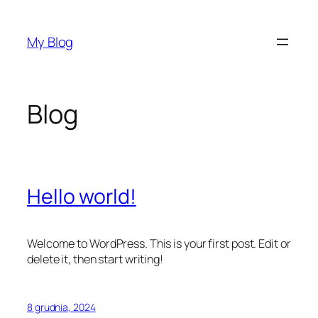
Przejdź
do
My Blog
treści
Blog
Hello world!
Welcome to WordPress. This is your first post. Edit or
delete it, then start writing!
8 grudnia, 2024