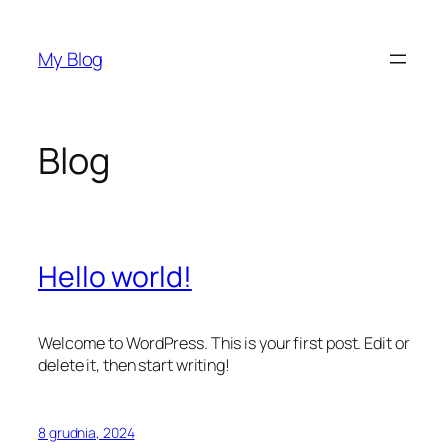
Przejdź
do
My Blog
treści
Blog
Hello world!
Welcome to WordPress. This is your first post. Edit or
delete it, then start writing!
8 grudnia, 2024