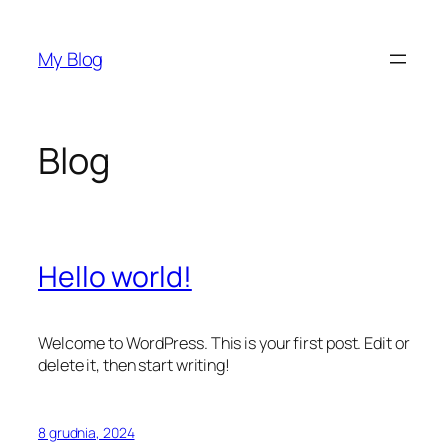
Przejdź
do
My Blog
treści
Blog
Hello world!
Welcome to WordPress. This is your first post. Edit or
delete it, then start writing!
8 grudnia, 2024