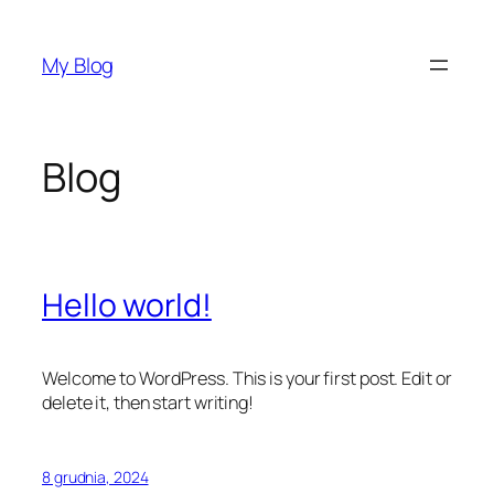
Przejdź
do
My Blog
treści
Blog
Hello world!
Welcome to WordPress. This is your first post. Edit or
delete it, then start writing!
8 grudnia, 2024