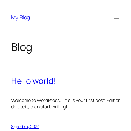
Przejdź
do
My Blog
treści
Blog
Hello world!
Welcome to WordPress. This is your first post. Edit or
delete it, then start writing!
8 grudnia, 2024