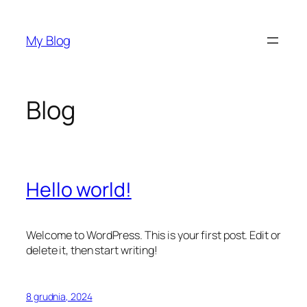
Przejdź
do
My Blog
treści
Blog
Hello world!
Welcome to WordPress. This is your first post. Edit or
delete it, then start writing!
8 grudnia, 2024