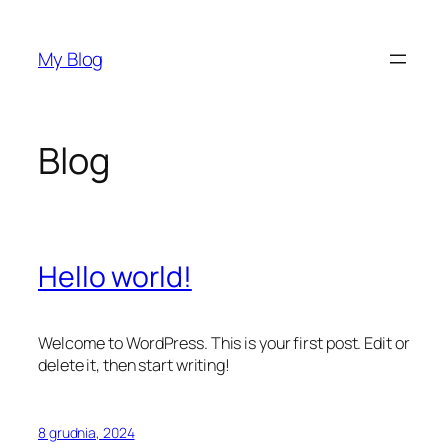
Przejdź
do
My Blog
treści
Blog
Hello world!
Welcome to WordPress. This is your first post. Edit or
delete it, then start writing!
8 grudnia, 2024