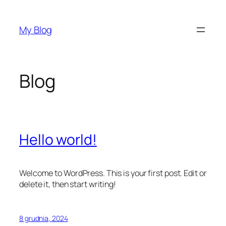
Przejdź
do
My Blog
treści
Blog
Hello world!
Welcome to WordPress. This is your first post. Edit or
delete it, then start writing!
8 grudnia, 2024