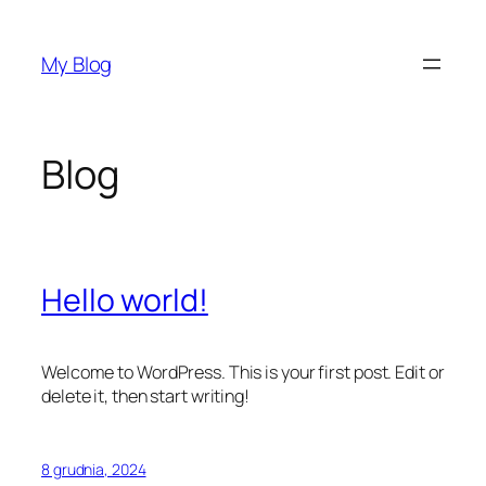
Przejdź
do
My Blog
treści
Blog
Hello world!
Welcome to WordPress. This is your first post. Edit or
delete it, then start writing!
8 grudnia, 2024