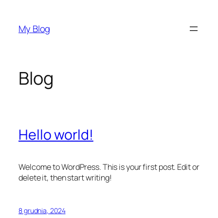
Przejdź
do
My Blog
treści
Blog
Hello world!
Welcome to WordPress. This is your first post. Edit or
delete it, then start writing!
8 grudnia, 2024