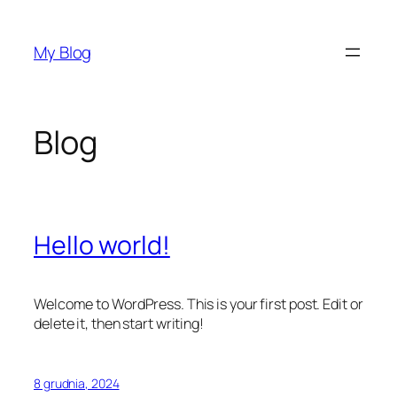
Przejdź
do
My Blog
treści
Blog
Hello world!
Welcome to WordPress. This is your first post. Edit or
delete it, then start writing!
8 grudnia, 2024