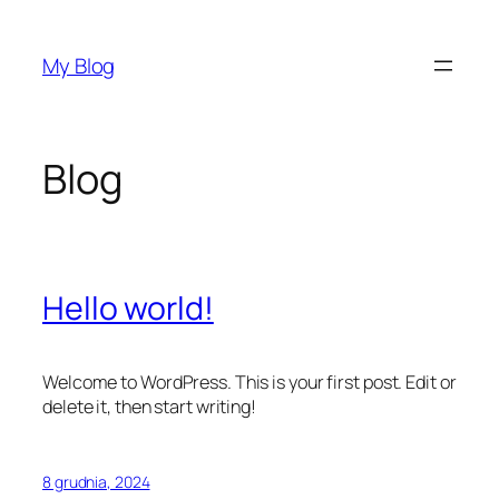
Przejdź
do
My Blog
treści
Blog
Hello world!
Welcome to WordPress. This is your first post. Edit or
delete it, then start writing!
8 grudnia, 2024