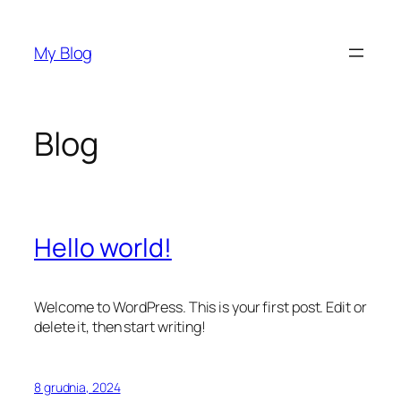
Przejdź
do
My Blog
treści
Blog
Hello world!
Welcome to WordPress. This is your first post. Edit or
delete it, then start writing!
8 grudnia, 2024