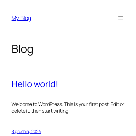
Przejdź
do
My Blog
treści
Blog
Hello world!
Welcome to WordPress. This is your first post. Edit or
delete it, then start writing!
8 grudnia, 2024