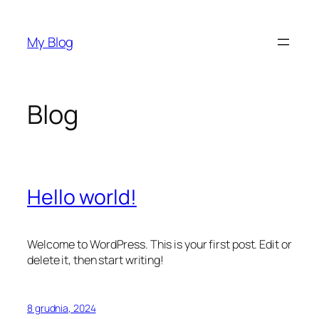
Przejdź
do
My Blog
treści
Blog
Hello world!
Welcome to WordPress. This is your first post. Edit or
delete it, then start writing!
8 grudnia, 2024