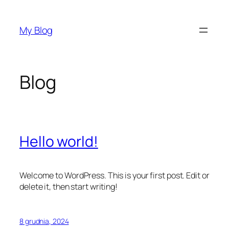
Przejdź
do
My Blog
treści
Blog
Hello world!
Welcome to WordPress. This is your first post. Edit or
delete it, then start writing!
8 grudnia, 2024