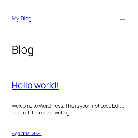
Przejdź
do
My Blog
treści
Blog
Hello world!
Welcome to WordPress. This is your first post. Edit or
delete it, then start writing!
8 grudnia, 2024