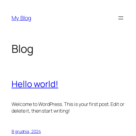
Przejdź
do
My Blog
treści
Blog
Hello world!
Welcome to WordPress. This is your first post. Edit or
delete it, then start writing!
8 grudnia, 2024