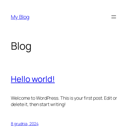
Przejdź
do
My Blog
treści
Blog
Hello world!
Welcome to WordPress. This is your first post. Edit or
delete it, then start writing!
8 grudnia, 2024