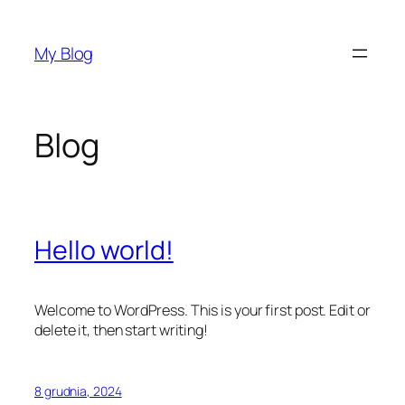
Przejdź
do
My Blog
treści
Blog
Hello world!
Welcome to WordPress. This is your first post. Edit or
delete it, then start writing!
8 grudnia, 2024